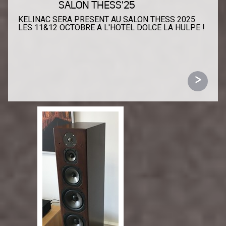
SALON THESS'25
KELINAC SERA PRESENT AU SALON THESS 2025
LES 11&12 OCTOBRE A L'HOTEL DOLCE LA HULPE !
FIG
NEW
NEODIO
HQA –
NEODIO
B2 –
>
NEW
NEODIO
HARMONIE –
NEODIO
PW2
&
NEW
NEODIO
FRACTAL 32
CABLES &
NEW
KELINAC
925
NEO &
NEW
NEODIO
LILLI LOUDSPEAKERS
–
NEW
SYNERGISTIC RESEARCH
UEF
ETHERNET MKII SWITCH – LA BARRETTE