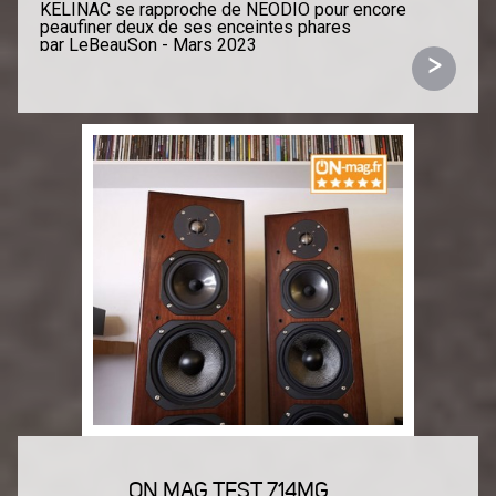
KELINAC se rapproche de NEODIO pour encore
peaufiner deux de ses enceintes phares
par LeBeauSon - Mars 2023
>
Les modèles concernés sont les remarquables KEL
322NEO et KEL 722NEO.
« NEO » marque le partenariat avec le concepteur
d’électroniques et d'originaux accessoires français
(NEODIO) et non la présence du prophète-combattant
des films des sœurs Wachowski.
Patrice Nicoleau et Stéphane Even ne sont pas
frères, mais deux concepteurs indépendants qui
enrichissent la Hi-Fi française et mondiale de leurs
productions émérites depuis plusieurs décennies
maintenant.
Patrice Nicoleau soigne et peaufine ses enceintes
année après année. Epaulé par le bordelais Stéphane
Even, on pourrait parler de millésime : la collaboration
avec NEODIO donne naissance à un nouveau filtrage.
Le câblage interne est en toute logique du NEODIO
ORIGINE. La rigidification de l’ébénisterie par pistons
aluminium NEODIO, le bornier WBT Nextgen
découlent également des travaux en tandem.
ON MAG TEST 714MG