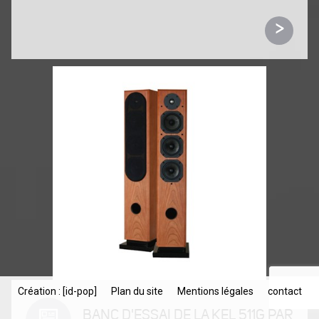
>
Création : [id-pop]
Plan du site
Mentions légales
contact
BANC D'ESSAI DE LA KEL 511G PAR