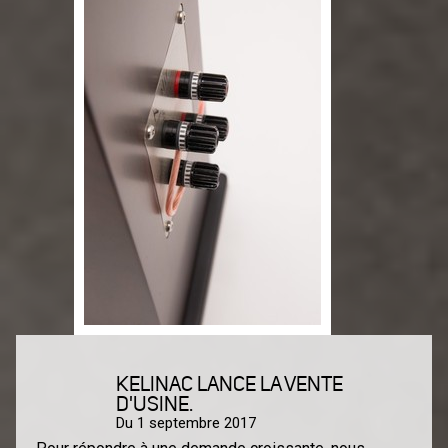
Retrouvez cette offre dans nos KELINAC Centers
associés à l'opération !
Vous trouverez leur coordonnées sur la page
revendeurs de notre site.
Vous pouvez, évidemment, nous contacter dans le
cadre de nos ventes directes d'usine.
kelinac@kelinac.com
06 80 26 42 62
KELINAC LANCE LA VENTE
D'USINE.
Du 1 septembre 2017