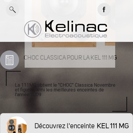
CHOC CLASSICA POUR LA KEL 111 MG
La 111MG obtient le "CHOC" Classica Novembre
et figure parmi les meilleures enceintes de
l'année 2009
KEL 111 MG