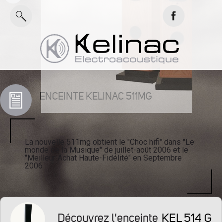
ENCEINTE KELINAC 511MG
La nouvelle 511mg obtient le "Choc hifi" dans "Le
monde de la Musique" de juillet-août 2006 et le
"Meilleur Achat Haute-Fidélité" en Septembre
2006
KEL 514 G